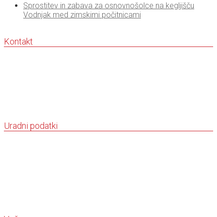
Sprostitev in zabava za osnovnošolce na kegljišču
Vodnjak med zimskimi počitnicami
Kontakt
Športna zveza Novo mesto
Kettejev drevored 2,
8000 Novo mesto
041 876 231
office@sznm.si
www.sznm.si
Uradni podatki
Športna zveza Novo mesto
Kettejev drevored 2,
8000 Novo mesto
Davčna številka: 72067233
Matična: 5140102000
TRR: SI56 6100 0000 9916 269
(Delavska hranilnica d.d.)