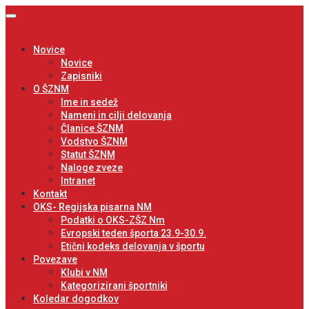
Novice
Novice
Zapisniki
O ŠZNM
Ime in sedež
Nameni in cilji delovanja
Članice ŠZNM
Vodstvo ŠZNM
Statut ŠZNM
Naloge zveze
Intranet
Kontakt
OKS- Regijska pisarna NM
Podatki o OKS-ZŠZ Nm
Evropski teden športa 23.9-30.9.
Etični kodeks delovanja v športu
Povezave
Klubi v NM
Kategorizirani športniki
Koledar dogodkov