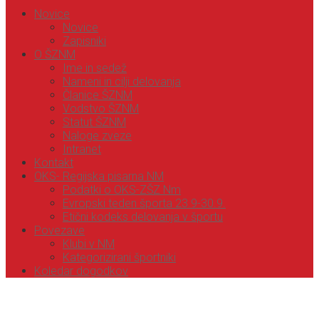
Novice
Novice
Zapisniki
O ŠZNM
Ime in sedež
Nameni in cilji delovanja
Članice ŠZNM
Vodstvo ŠZNM
Statut ŠZNM
Naloge zveze
Intranet
Kontakt
OKS- Regijska pisarna NM
Podatki o OKS-ZŠZ Nm
Evropski teden športa 23.9-30.9.
Etični kodeks delovanja v športu
Povezave
Klubi v NM
Kategorizirani športniki
Koledar dogodkov